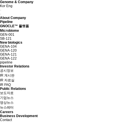
Genome & Company
Kor
Eng
About Company
Pipeline
GNOCLE™ 플랫폼
Microbiome
GEN-001
SB-121
New biologics
GENA-104
GENA-120
GENA-121
GENA-122
pipeline
Investor Relations
공시정보
IR 게시판
IR 자료실
IR FAQ
Public Relations
보도자료
기업뉴스
영상뉴스
뉴스레터
Careers
Business Development
Contact