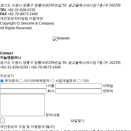
경기도 수원시 영통구 창룡대로256번길 50, 광교플렉스데시앙 7층 (우 16229)
TEL
+82-31-628-0150
FAX
+82-70-8673-2440
개인정보처리방침
이용약관
Copyright ⓒ Genome & Company.
All Rights Reserved.
Contact
지놈앤컴퍼니
경기도 수원시 영통구 창룡대로256번길 50, 광교플렉스데시앙 7층 (우 16229)
+82-31-628-0150 / +82-70-8673-2440
지도보기
투자문의
미디어/매체문의
사업개발문의
기타
이름
이메일
회사
연락처
문의내용
파일찾기
개인정보의 수집 및 이용동의 [필수]