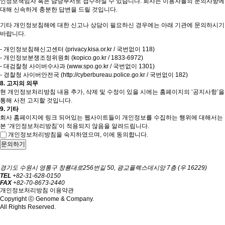
인정보책임자 혹은 담당부서로 접수하실 수 있습니다. 회사는 이용자들의 문의사항에
대해 신속하게 충분한 답변을 드릴 것입니다.
기타 개인정보침해에 대한 신고나 상담이 필요하신 경우에는 아래 기관에 문의하시기
바랍니다.
- 개인정보침해신고센터 (privacy.kisa.or.kr / 국번없이 118)
- 개인정보분쟁조정위원회 (kopico.go.kr / 1833-6972)
- 대검찰청 사이버수사과 (www.spo.go.kr / 국번없이 1301)
- 경찰청 사이버안전국 (http://cyberbureau.police.go.kr / 국번없이 182)
8. 고지의 의무
현 개인정보처리방침 내용 추가, 삭제 및 수정이 있을 시에는 홈페이지의 ‘공지사항’을
통해 사전 고지할 것입니다.
9. 기타
회사 홈페이지에 링크 되어있는 웹사이트들이 개인정보를 수집하는 행위에 대해서는
본 ‘개인정보처리방침’이 적용되지 않음을 알려드립니다.
개인정보처리방침을 숙지하였으며, 이에 동의합니다.
문의하기
경기도 수원시 영통구 창룡대로256번길 50, 광교플렉스데시앙 7층 (우 16229)
TEL
+82-31-628-0150
FAX
+82-70-8673-2440
개인정보처리방침
이용약관
Copyright ⓒ Genome & Company.
All Rights Reserved.