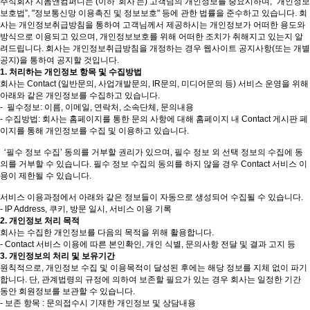
주식회사 지놈앤컴퍼니는 (이하 '회사'는) 고객님의 개인정보를 중요시하며, “개인정보
보호법”, "정보통신망 이용촉진 및 정보보호" 등에 관한 법률을 준수하고 있습니다. 회
사는 개인정보취급방침을 통하여 고객님께서 제공하시는 개인정보가 어떠한 용도와
방식으로 이용되고 있으며, 개인정보보호를 위해 어떠한 조치가 취해지고 있는지 알
려드립니다. 회사는 개인정보취급방침을 개정하는 경우 웹사이트 공지사항(또는 개별
공지)을 통하여 공지할 것입니다.
1. 처리하는 개인정보 항목 및 수집방법
회사는 Contact (일반문의, 사업개발문의, IR문의, 미디어문의 등) 서비스 운영을 위해
아래와 같은 개인정보를 수집하고 있습니다.
- 필수정보: 이름, 이메일, 연락처, 소속단체, 문의내용
- 수집방법: 회사는 홈페이지를 통한 문의 사항에 대해 홈페이지 내 Contact 게시판 페
이지를 통해 개인정보를 수집 및 이용하고 있습니다.
‘필수 정보 수집’ 동의를 거부할 권리가 있으며, 필수 정보 외 선택 정보의 수집에 동
의를 거부할 수 있습니다. 필수 정보 수집의 동의를 하지 않을 경우 Contact 서비스 이
용이 제한될 수 있습니다.
서비스 이용과정에서 아래와 같은 정보들이 자동으로 생성되어 수집될 수 있습니다.
- IP Address, 쿠키, 방문 일시, 서비스 이용 기록
2. 개인정보 처리 목적
회사는 수집한 개인정보를 다음의 목적을 위해 활용합니다.
- Contact 서비스 이용에 따른 본인확인, 개인 식별, 문의사항 전달 및 결과 고지 등
3. 개인정보의 처리 및 보유기간
원칙적으로, 개인정보 수집 및 이용목적이 달성된 후에는 해당 정보를 지체 없이 파기
합니다. 단, 관계법령의 규정에 의하여 보존할 필요가 있는 경우 회사는 일정한 기간
동안 회원정보를 보관할 수 있습니다.
- 보존 항목 : 문의접수시 기재한 개인정보 및 상담내용