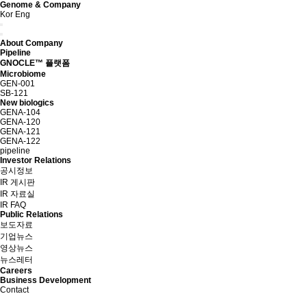
Genome & Company
Kor
Eng
About Company
Pipeline
GNOCLE™ 플랫폼
Microbiome
GEN-001
SB-121
New biologics
GENA-104
GENA-120
GENA-121
GENA-122
pipeline
Investor Relations
공시정보
IR 게시판
IR 자료실
IR FAQ
Public Relations
보도자료
기업뉴스
영상뉴스
뉴스레터
Careers
Business Development
Contact