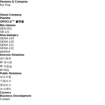
Genome & Company
Kor
Eng
About Company
Pipeline
GNOCLE™ 플랫폼
Microbiome
GEN-001
SB-121
New biologics
GENA-104
GENA-120
GENA-121
GENA-122
pipeline
Investor Relations
공시정보
IR 게시판
IR 자료실
IR FAQ
Public Relations
보도자료
기업뉴스
영상뉴스
뉴스레터
Careers
Business Development
Contact