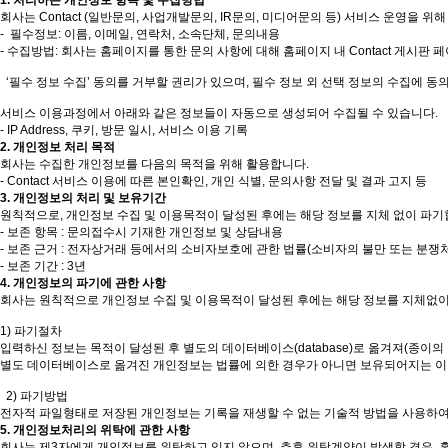
1. 처리하는 개인정보 항목 및 수집방법
회사는 Contact (일반문의, 사업개발문의, IR문의, 미디어문의 등) 서비스 운영을 
- 필수정보: 이름, 이메일, 연락처, 소속단체, 문의내용
- 수집방법: 회사는 홈페이지를 통한 문의 사항에 대해 홈페이지 내 Contact 게시판
‘필수 정보 수집’ 동의를 거부할 권리가 있으며, 필수 정보 외 선택 정보의 수집에 동의
서비스 이용과정에서 아래와 같은 정보들이 자동으로 생성되어 수집될 수 있습니다.
- IP Address, 쿠키, 방문 일시, 서비스 이용 기록
2. 개인정보 처리 목적
회사는 수집한 개인정보를 다음의 목적을 위해 활용합니다.
- Contact 서비스 이용에 따른 본인확인, 개인 식별, 문의사항 전달 및 결과 고지 등
3. 개인정보의 처리 및 보유기간
원칙적으로, 개인정보 수집 및 이용목적이 달성된 후에는 해당 정보를 지체 없이 파기합
- 보존 항목 : 문의접수시 기재한 개인정보 및 상담내용
- 보존 근거 : 전자상거래 등에서의 소비자보호에 관한 법률(소비자의 불만 또는 분쟁
- 보존 기간 : 3년
4. 개인정보의 파기에 관한 사항
회사는 원칙적으로 개인정보 수집 및 이용목적이 달성된 후에는 해당 정보를 지체없이
1) 파기절차
입력하신 정보는 목적이 달성된 후 별도의 데이터베이스(database)로 옮겨져(종이의
별도 데이터베이스로 옮겨진 개인정보는 법률에 의한 경우가 아니면 보유되어지는 이
2) 파기방법
전자적 파일형태로 저장된 개인정보는 기록을 재생할 수 없는 기술적 방법을 사용하여
5. 개인정보처리의 위탁에 관한 사항
회사는 제3자에게 개인정보를 위탁하고 있지 않으며, 추후 위탁계약이 발생할 경우, 