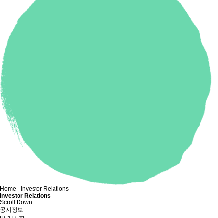
Home
-
Investor Relations
Investor Relations
Scroll Down
공시정보