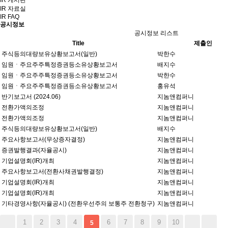
IR 게시판
IR 자료실
IR FAQ
공시정보
공시정보 리스트
Title
제출인
주식등의대량보유상황보고서(일반)
박한수
임원ㆍ주요주주특정증권등소유상황보고서
배지수
임원ㆍ주요주주특정증권등소유상황보고서
박한수
임원ㆍ주요주주특정증권등소유상황보고서
홍유석
반기보고서 (2024.06)
지놈앤컴퍼니
전환가액의조정
지놈앤컴퍼니
전환가액의조정
지놈앤컴퍼니
주식등의대량보유상황보고서(일반)
배지수
주요사항보고서(무상증자결정)
지놈앤컴퍼니
증권발행결과(자율공시)
지놈앤컴퍼니
기업설명회(IR)개최
지놈앤컴퍼니
주요사항보고서(전환사채권발행결정)
지놈앤컴퍼니
기업설명회(IR)개최
지놈앤컴퍼니
기업설명회(IR)개최
지놈앤컴퍼니
기타경영사항(자율공시) (전환우선주의 보통주 전환청구)
지놈앤컴퍼니
1
2
3
4
6
7
8
9
10
5