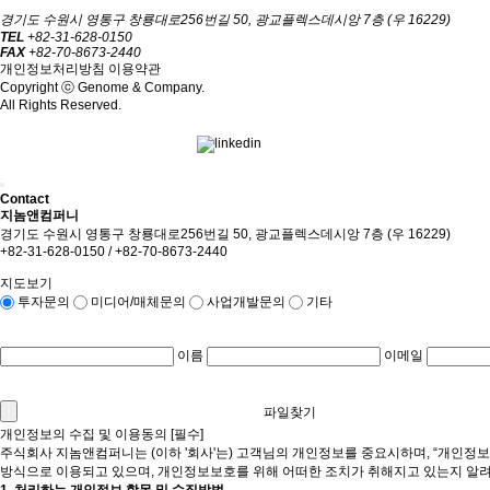
경기도 수원시 영통구 창룡대로256번길 50, 광교플렉스데시앙 7층 (우 16229)
TEL
+82-31-628-0150
FAX
+82-70-8673-2440
개인정보처리방침
이용약관
Copyright ⓒ Genome & Company.
All Rights Reserved.
Contact
지놈앤컴퍼니
경기도 수원시 영통구 창룡대로256번길 50, 광교플렉스데시앙 7층 (우 16229)
+82-31-628-0150 / +82-70-8673-2440
지도보기
투자문의
미디어/매체문의
사업개발문의
기타
이름
이메일
파일찾기
개인정보의 수집 및 이용동의 [필수]
주식회사 지놈앤컴퍼니는 (이하 '회사'는) 고객님의 개인정보를 중요시하며, “개인정
방식으로 이용되고 있으며, 개인정보보호를 위해 어떠한 조치가 취해지고 있는지 알